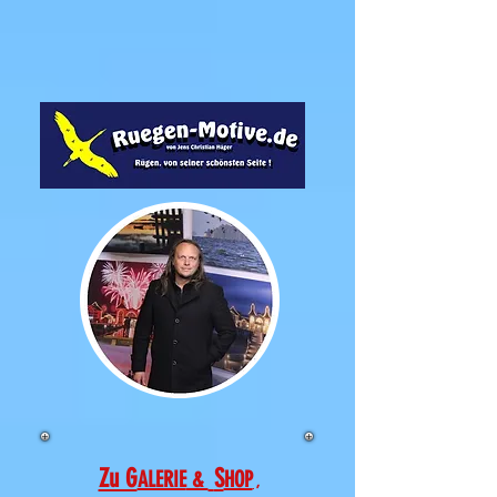
Zu G
S
ALERIE
&
HOP
,