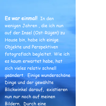
Es war einmal!
In den
wenigen Jahren , die ich nun
auf der Insel (Ost-Rügen) zu
Hause bin, habe ich einige
Objekte und Perspektiven
fotografisch begleitet. Wie ich
es kaum erwartet habe, hat
sich vieles relativ schnell
geändert. Einige wunderschöne
Dinge und der gewählte
Blickwinkel darauf, existieren
nun nur noch auf meinen
Bildern. Durch eine