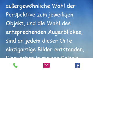
außergewöhnliche Wahl der
Perspektive zum jeweiligen
Objekt, und die Wahl des
entsprechenden Augenblickes,
sind an jedem dieser Orte
einzigartige Bilder entstanden.
Einzusehen in meiner Galerie
in der Granitzer Straße 47,
18586 Ostseebad Sellin -
Anmeldung unter
0176 7 684 0
684
klick hier zur Online
Bildergalerie (ca. 30% des
Galerie Angebotes)