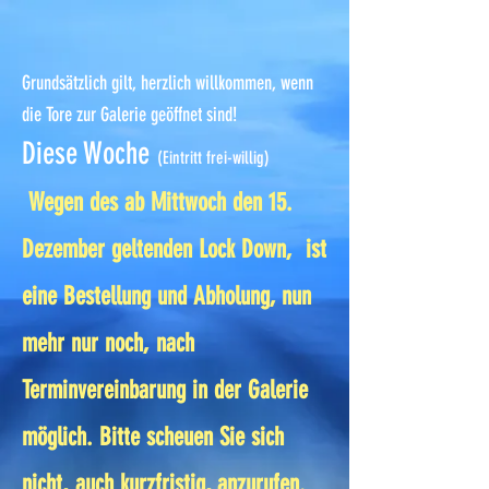
Grundsätzlich gilt, herzlich willkommen, wenn
die Tore zur Galerie geöffnet sind!
Diese Woche
(Eintritt frei-willig)
Wegen des ab Mittwoch den 15.
Dezember geltenden Lock Down, ist
eine Bestellung und Abholung, nun
mehr nur noch, nach
Terminvereinbarung in der Galerie
möglich. Bitte scheuen Sie sich
nicht, auch kurzfristig, anzurufen.